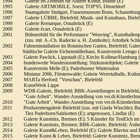
1994 Galerie im Zentrum für Andere Kultur, Bünde (E)
1995 Galerie ARTMOBILE, Soest; TOP'95, Düsseldorf
1996 Staatsgalerie Stuttgart, Frauenmuseum Bonn, Schaumburg 
1997 Galerie LÜBBE, Bielefeld; Musik- und Kunsthaus, Bielef
1999 Galerie Remarque, Osnabrück (E)
2000 Galerie écart, Osnabrück (E)
2001 Bühnenbild für die Performance "Weaving", Kunsthallenpa
(zus. mit A.-Ch. Radecke u. H. Zumholte); Artothek Schloss
2002 Fahneninstallation im Botanischen Garten, Bielefeld; Galerie
Städtische Galerie Eichenmüllerhaus, Kunstverein Lemgo (zu
2003 Galerie Pawlick, Lippstadt (E); Kirche Kollmar/Hamburg 
2004 bundesweite Wanderausstellung: Sitzkunstobjekte; Galerie 
2005 Kunstverein Melle (E); Paderborner Wintersalon
2006 Miniatur 2006, Fürstenwalde; Galerie Werretalhalle, Kultu
2007 MARTa Herford; "Vorschau", Bielefeld
2008 KunstWerk Lippe
2009 WDR-Galerie, Bielefeld; BBK-Ausstellungen in Bielefeld, Kö
"Gute Arbeit", Wander-Ausstellung von ver.di-KünstlerInnen i
2010 "Gute Arbeit", Wander-Ausstellung von ver.di-KünstlerIn
2011 Produzentengalerie Bielefeld (zus. mit Gisela Wäschle); Bun
Tiez Paderborn/Salzkotten (E); artgenossen, Lindlar (E)
2012 Galerie Kunstmix, Bremen (E); 5 Künstler für TestElch im 
2013 Galerie Kunstmix, Bremen; BBK-Galerie, Bielefeld; Ästheti
2014 Galerie Kunst&Leben, Bielefeld (E); Galerie Blavius und K
2015 Galerie Kunst & Leben, Bielefeld; Galerie Kunstmix, Bre