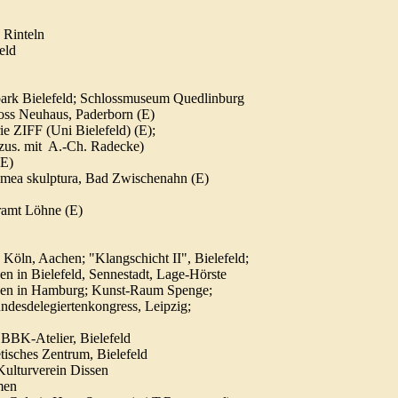
Rinteln
eld
rk Bielefeld; Schlossmuseum Quedlinburg
 Neuhaus, Paderborn (E)
 ZIFF (Uni Bielefeld) (E);
s. mit A.-Ch. Radecke)
(E)
mea skulptura, Bad Zwischenahn (E)
ramt Löhne (E)
ln, Aachen; "Klangschicht II", Bielefeld;
n Bielefeld, Sennestadt, Lage-Hörste
nen in Hamburg; Kunst-Raum Spenge;
desdelegiertenkongress, Leipzig;
BBK-Atelier, Bielefeld
sches Zentrum, Bielefeld
ulturverein Dissen
men